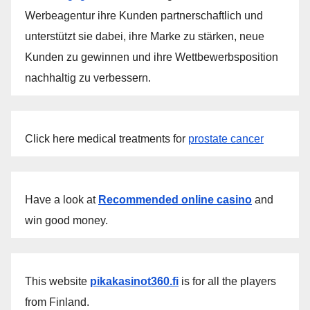
Werbeagentur ihre Kunden partnerschaftlich und
unterstützt sie dabei, ihre Marke zu stärken, neue
Kunden zu gewinnen und ihre Wettbewerbsposition
nachhaltig zu verbessern.
Click here medical treatments for
prostate cancer
Have a look at
Recommended online casino
and
win good money.
This website
pikakasinot360.fi
is for all the players
from Finland.