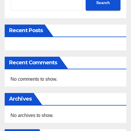
Search
Recent Posts
Recent Comments
No comments to show.
Archives
No archives to show.