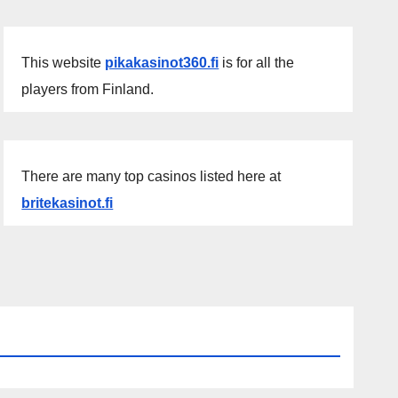
This website
pikakasinot360.fi
is for all the
players from Finland.
There are many top casinos listed here at
britekasinot.fi