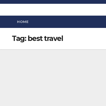
Skip
to
content
HOME
Tag:
best travel