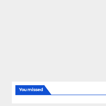
You missed