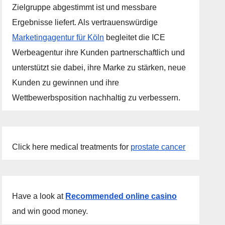
Zielgruppe abgestimmt ist und messbare
Ergebnisse liefert. Als vertrauenswürdige
Marketingagentur für Köln
begleitet die ICE
Werbeagentur ihre Kunden partnerschaftlich und
unterstützt sie dabei, ihre Marke zu stärken, neue
Kunden zu gewinnen und ihre
Wettbewerbsposition nachhaltig zu verbessern.
Click here medical treatments for
prostate cancer
Have a look at
Recommended online casino
and win good money.