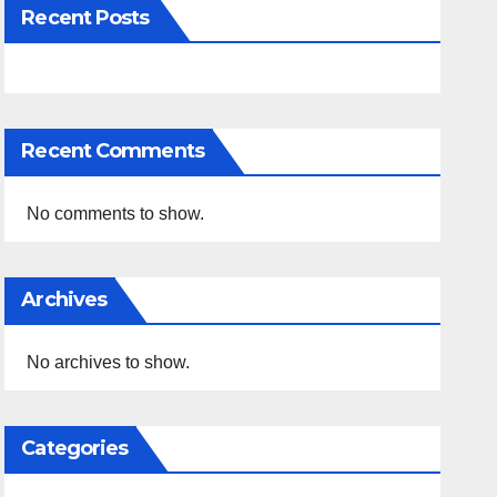
Recent Posts
Recent Comments
No comments to show.
Archives
No archives to show.
Categories