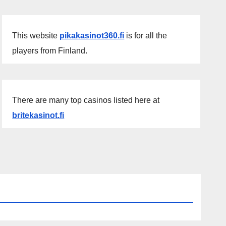
This website
pikakasinot360.fi
is for all the
players from Finland.
There are many top casinos listed here at
britekasinot.fi