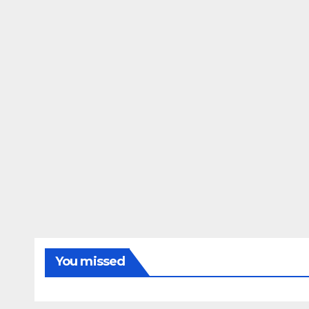
You missed