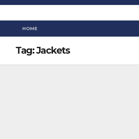
Skip
to
content
HOME
Tag:
Jackets