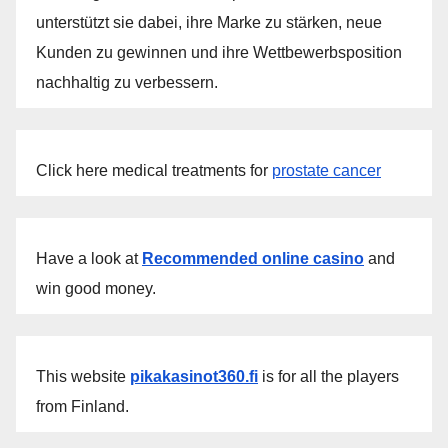
unterstützt sie dabei, ihre Marke zu stärken, neue
Kunden zu gewinnen und ihre Wettbewerbsposition
nachhaltig zu verbessern.
Click here medical treatments for
prostate cancer
Have a look at
Recommended online casino
and
win good money.
This website
pikakasinot360.fi
is for all the players
from Finland.