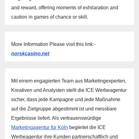
and reward, offering moments of exhilaration and
caution in games of chance or skill.
More Information Please visit this link:-
norskcasino.net
Mit einem engagierten Team aus Marketingexperten,
Kreativen und Analysten stellt die ICE Werbeagentur
sicher, dass jede Kampagne und jede Maßnahme
auf die Zielgruppe abgestimmt ist und messbare
Ergebnisse liefert. Als vertrauenswürdige
Marketingagentur für Köln
begleitet die ICE
Werbeagentur ihre Kunden partnerschaftlich und