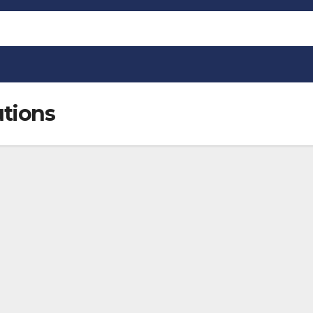
utіоnѕ