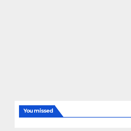
You missed