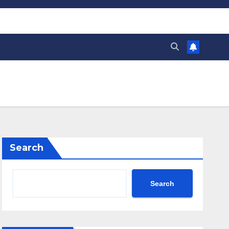
Search
Search