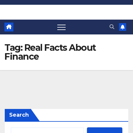
Skip
to
content
Tag:
Real Facts About
Finance
Search