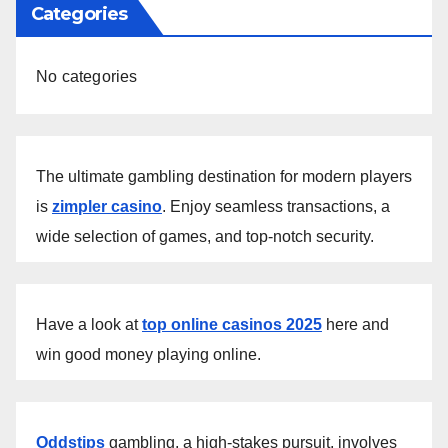
Categories
No categories
The ultimate gambling destination for modern players
is
zimpler casino
. Enjoy seamless transactions, a
wide selection of games, and top-notch security.
Have a look at
top online casinos 2025
here and
win good money playing online.
Oddstips
gambling, a high-stakes pursuit, involves