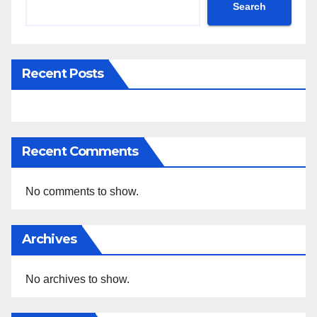
Search
Recent Posts
Recent Comments
No comments to show.
Archives
No archives to show.