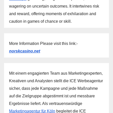
wagering on uncertain outcomes. It intertwines risk
and reward, offering moments of exhilaration and
caution in games of chance or skill.
More Information Please visit this link:-
norskcasino.net
Mit einem engagierten Team aus Marketingexperten,
Kreativen und Analysten stellt die ICE Werbeagentur
sicher, dass jede Kampagne und jede Maßnahme
auf die Zielgruppe abgestimmt ist und messbare
Ergebnisse liefert. Als vertrauenswürdige
Marketingagentur für Köln
begleitet die ICE