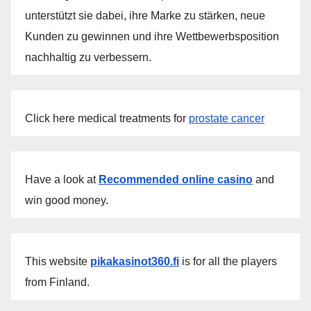
unterstützt sie dabei, ihre Marke zu stärken, neue
Kunden zu gewinnen und ihre Wettbewerbsposition
nachhaltig zu verbessern.
Click here medical treatments for
prostate cancer
Have a look at
Recommended online casino
and
win good money.
This website
pikakasinot360.fi
is for all the players
from Finland.