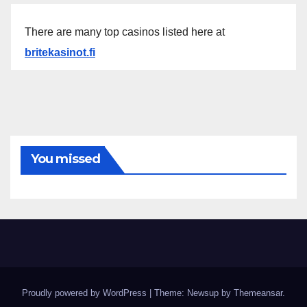
There are many top casinos listed here at
britekasinot.fi
You missed
Proudly powered by WordPress
|
Theme: Newsup by
Themeansar
.