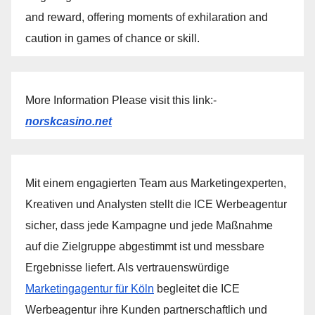
and reward, offering moments of exhilaration and
caution in games of chance or skill.
More Information Please visit this link:-
norskcasino.net
Mit einem engagierten Team aus Marketingexperten,
Kreativen und Analysten stellt die ICE Werbeagentur
sicher, dass jede Kampagne und jede Maßnahme
auf die Zielgruppe abgestimmt ist und messbare
Ergebnisse liefert. Als vertrauenswürdige
Marketingagentur für Köln
begleitet die ICE
Werbeagentur ihre Kunden partnerschaftlich und