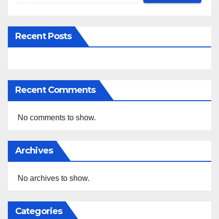
Recent Posts
Recent Comments
No comments to show.
Archives
No archives to show.
Categories