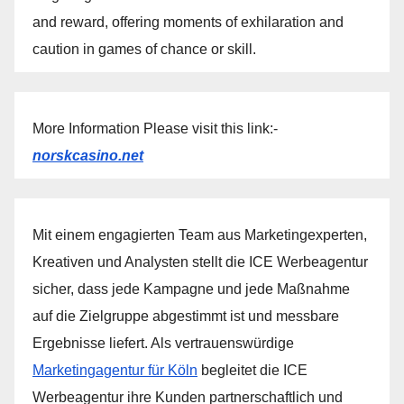
and reward, offering moments of exhilaration and
caution in games of chance or skill.
More Information Please visit this link:-
norskcasino.net
Mit einem engagierten Team aus Marketingexperten,
Kreativen und Analysten stellt die ICE Werbeagentur
sicher, dass jede Kampagne und jede Maßnahme
auf die Zielgruppe abgestimmt ist und messbare
Ergebnisse liefert. Als vertrauenswürdige
Marketingagentur für Köln
begleitet die ICE
Werbeagentur ihre Kunden partnerschaftlich und