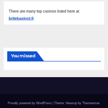
There are many top casinos listed here at
britekasinot.fi
You missed
Proudly powered by WordPress
|
Theme: Newsup by
Themeansar
.