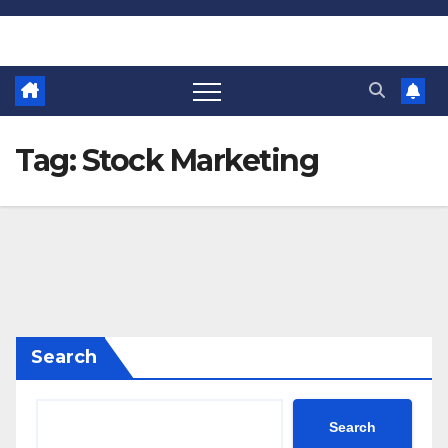
Skip
to
content
Tag:
Stock Marketing
Search
Search