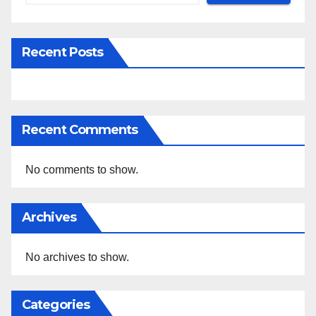
Recent Posts
Recent Comments
No comments to show.
Archives
No archives to show.
Categories