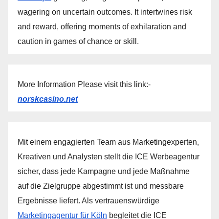
wagering on uncertain outcomes. It intertwines risk
and reward, offering moments of exhilaration and
caution in games of chance or skill.
More Information Please visit this link:-
norskcasino.net
Mit einem engagierten Team aus Marketingexperten,
Kreativen und Analysten stellt die ICE Werbeagentur
sicher, dass jede Kampagne und jede Maßnahme
auf die Zielgruppe abgestimmt ist und messbare
Ergebnisse liefert. Als vertrauenswürdige
Marketingagentur für Köln
begleitet die ICE