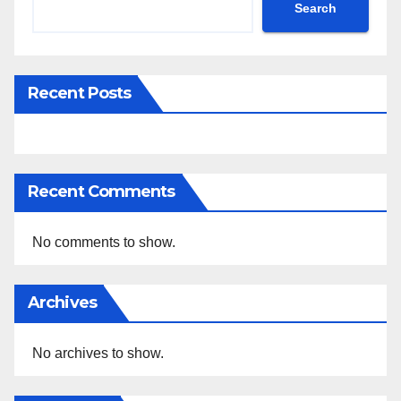
Search
Recent Posts
Recent Comments
No comments to show.
Archives
No archives to show.