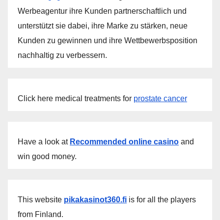
Werbeagentur ihre Kunden partnerschaftlich und
unterstützt sie dabei, ihre Marke zu stärken, neue
Kunden zu gewinnen und ihre Wettbewerbsposition
nachhaltig zu verbessern.
Click here medical treatments for
prostate cancer
Have a look at
Recommended online casino
and
win good money.
This website
pikakasinot360.fi
is for all the players
from Finland.