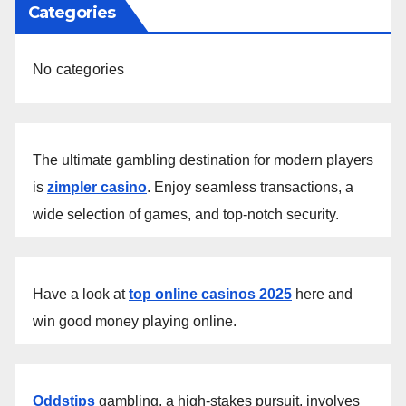
Categories
No categories
The ultimate gambling destination for modern players
is
zimpler casino
. Enjoy seamless transactions, a
wide selection of games, and top-notch security.
Have a look at
top online casinos 2025
here and
win good money playing online.
Oddstips
gambling, a high-stakes pursuit, involves