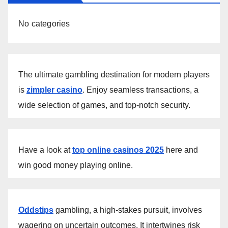
No categories
The ultimate gambling destination for modern players
is
zimpler casino
. Enjoy seamless transactions, a
wide selection of games, and top-notch security.
Have a look at
top online casinos 2025
here and
win good money playing online.
Oddstips
gambling, a high-stakes pursuit, involves
wagering on uncertain outcomes. It intertwines risk