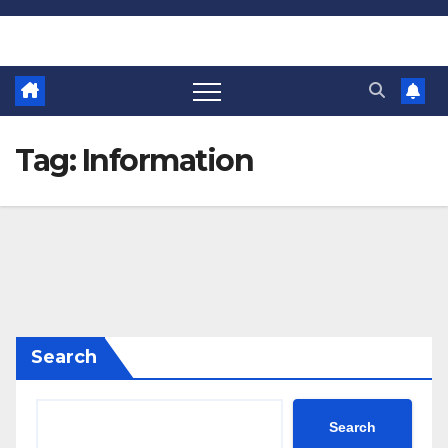
Skip
to
content
Tag:
Information
Search
Search