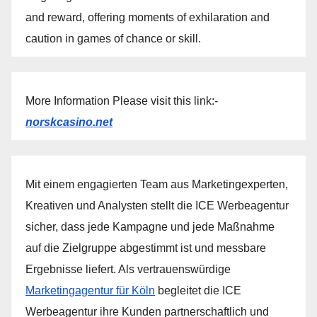
and reward, offering moments of exhilaration and
caution in games of chance or skill.
More Information Please visit this link:-
norskcasino.net
Mit einem engagierten Team aus Marketingexperten,
Kreativen und Analysten stellt die ICE Werbeagentur
sicher, dass jede Kampagne und jede Maßnahme
auf die Zielgruppe abgestimmt ist und messbare
Ergebnisse liefert. Als vertrauenswürdige
Marketingagentur für Köln
begleitet die ICE
Werbeagentur ihre Kunden partnerschaftlich und