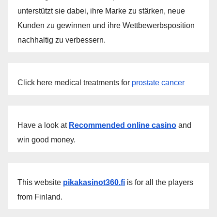
unterstützt sie dabei, ihre Marke zu stärken, neue
Kunden zu gewinnen und ihre Wettbewerbsposition
nachhaltig zu verbessern.
Click here medical treatments for
prostate cancer
Have a look at
Recommended online casino
and
win good money.
This website
pikakasinot360.fi
is for all the players
from Finland.