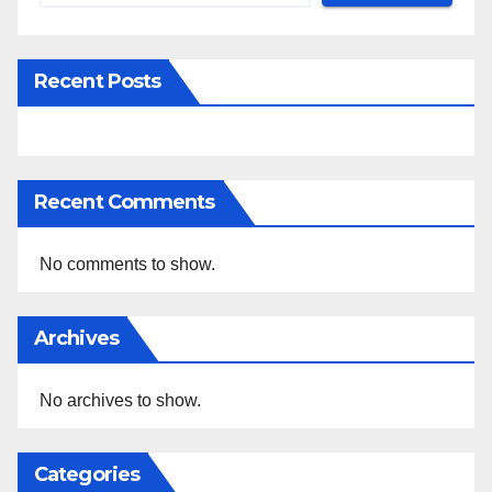
Recent Posts
Recent Comments
No comments to show.
Archives
No archives to show.
Categories