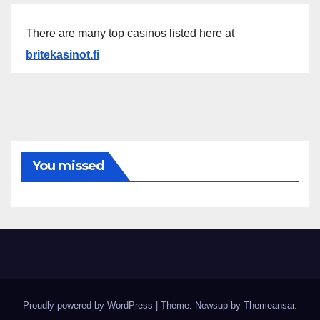
There are many top casinos listed here at
britekasinot.fi
You missed
Proudly powered by WordPress
|
Theme: Newsup by
Themeansar
.