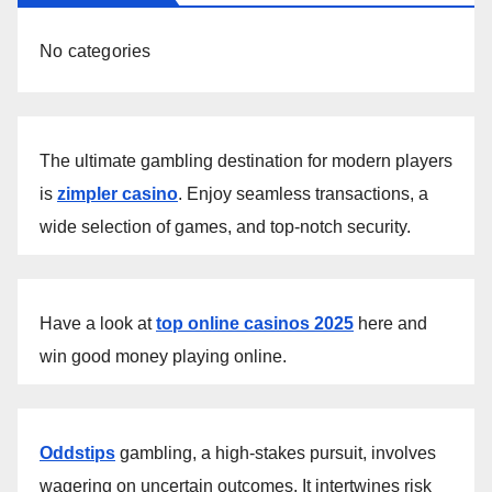
No categories
The ultimate gambling destination for modern players
is
zimpler casino
. Enjoy seamless transactions, a
wide selection of games, and top-notch security.
Have a look at
top online casinos 2025
here and
win good money playing online.
Oddstips
gambling, a high-stakes pursuit, involves
wagering on uncertain outcomes. It intertwines risk