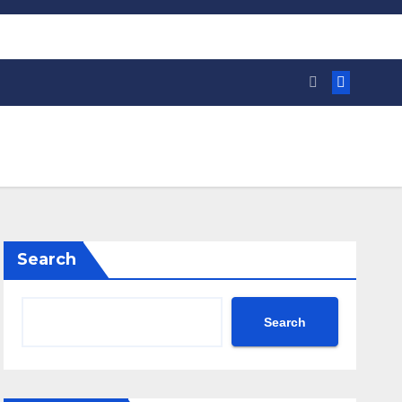
Search
Search