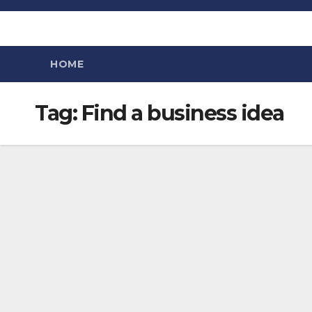
Skip
to
content
HOME
Tag:
Find a business idea