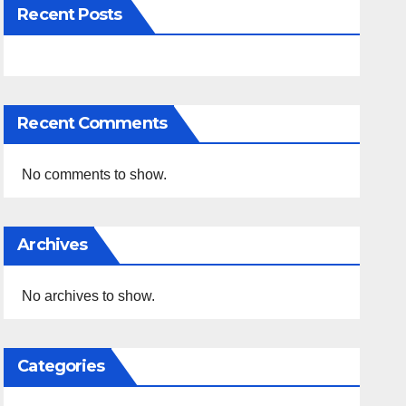
Recent Posts
Recent Comments
No comments to show.
Archives
No archives to show.
Categories