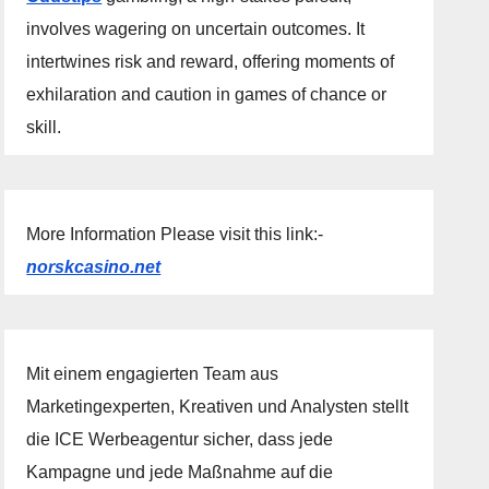
involves wagering on uncertain outcomes. It
intertwines risk and reward, offering moments of
exhilaration and caution in games of chance or
skill.
More Information Please visit this link:-
norskcasino.net
Mit einem engagierten Team aus
Marketingexperten, Kreativen und Analysten stellt
die ICE Werbeagentur sicher, dass jede
Kampagne und jede Maßnahme auf die