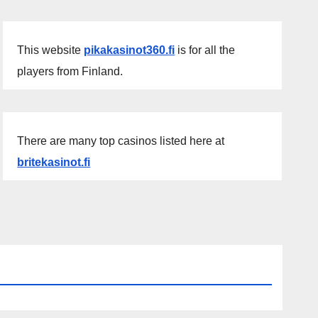
This website
pikakasinot360.fi
is for all the
players from Finland.
There are many top casinos listed here at
britekasinot.fi