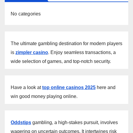
No categories
The ultimate gambling destination for modern players
is
zimpler casino
. Enjoy seamless transactions, a
wide selection of games, and top-notch security.
Have a look at
top online casinos 2025
here and
win good money playing online.
Oddstips
gambling, a high-stakes pursuit, involves
wagering on uncertain outcomes. It intertwines risk