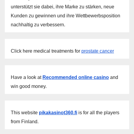
unterstützt sie dabei, ihre Marke zu stärken, neue
Kunden zu gewinnen und ihre Wettbewerbsposition
nachhaltig zu verbessern.
Click here medical treatments for
prostate cancer
Have a look at
Recommended online casino
and
win good money.
This website
pikakasinot360.fi
is for all the players
from Finland.