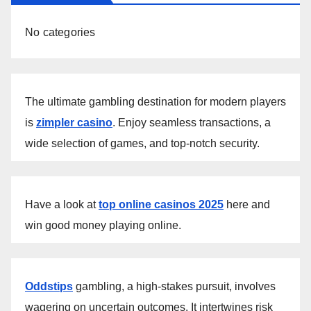
No categories
The ultimate gambling destination for modern players
is
zimpler casino
. Enjoy seamless transactions, a
wide selection of games, and top-notch security.
Have a look at
top online casinos 2025
here and
win good money playing online.
Oddstips
gambling, a high-stakes pursuit, involves
wagering on uncertain outcomes. It intertwines risk