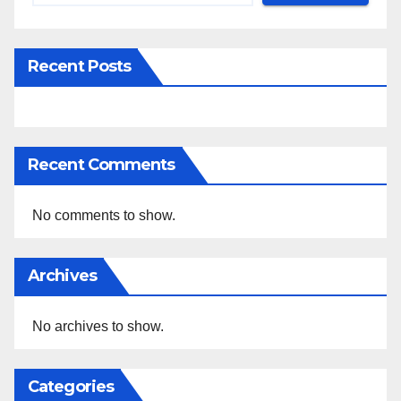
Recent Posts
Recent Comments
No comments to show.
Archives
No archives to show.
Categories