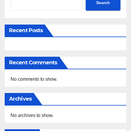
Search
Recent Posts
Recent Comments
No comments to show.
Archives
No archives to show.