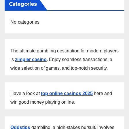
Categories
No categories
The ultimate gambling destination for modern players
is
zimpler casino
. Enjoy seamless transactions, a
wide selection of games, and top-notch security.
Have a look at
top online casinos 2025
here and
win good money playing online.
Oddstips
gambling, a high-stakes pursuit, involves