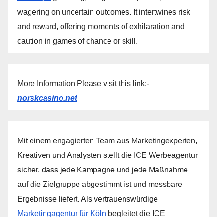
wagering on uncertain outcomes. It intertwines risk
and reward, offering moments of exhilaration and
caution in games of chance or skill.
More Information Please visit this link:-
norskcasino.net
Mit einem engagierten Team aus Marketingexperten,
Kreativen und Analysten stellt die ICE Werbeagentur
sicher, dass jede Kampagne und jede Maßnahme
auf die Zielgruppe abgestimmt ist und messbare
Ergebnisse liefert. Als vertrauenswürdige
Marketingagentur für Köln
begleitet die ICE