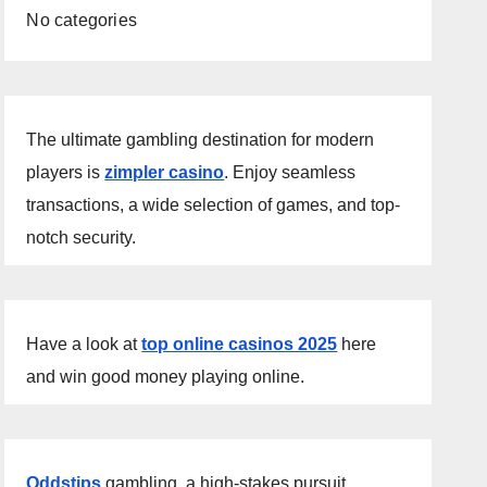
No categories
The ultimate gambling destination for modern
players is
zimpler casino
. Enjoy seamless
transactions, a wide selection of games, and top-
notch security.
Have a look at
top online casinos 2025
here
and win good money playing online.
Oddstips
gambling, a high-stakes pursuit,