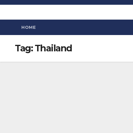
Skip
to
content
HOME
Tag:
Thailand