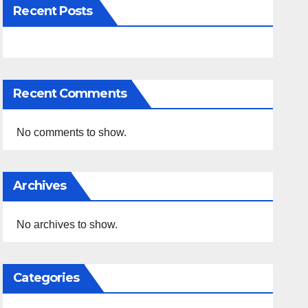
Recent Posts
Recent Comments
No comments to show.
Archives
No archives to show.
Categories