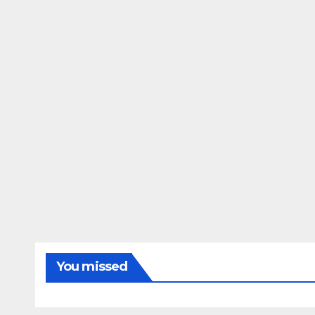
You missed