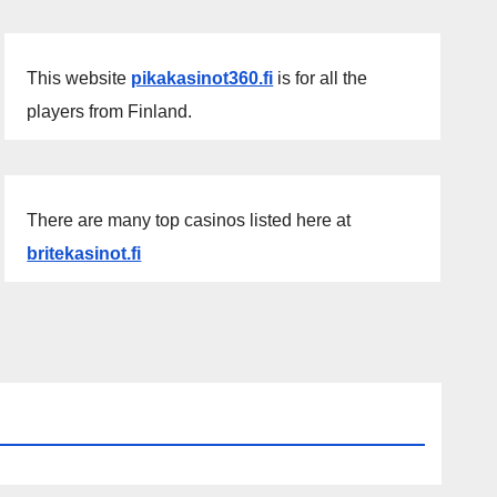
This website
pikakasinot360.fi
is for all the
players from Finland.
There are many top casinos listed here at
britekasinot.fi