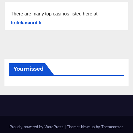
There are many top casinos listed here at
britekasinot.fi
You missed
Proudly powered by WordPress
|
Theme: Newsup by
Themeansar
.