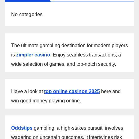
No categories
The ultimate gambling destination for modern players
is
zimpler casino
. Enjoy seamless transactions, a
wide selection of games, and top-notch security.
Have a look at
top online casinos 2025
here and
win good money playing online.
Oddstips
gambling, a high-stakes pursuit, involves
wagering on uncertain outcomes. It intertwines risk