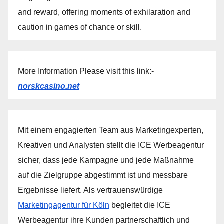
and reward, offering moments of exhilaration and
caution in games of chance or skill.
More Information Please visit this link:-
norskcasino.net
Mit einem engagierten Team aus Marketingexperten,
Kreativen und Analysten stellt die ICE Werbeagentur
sicher, dass jede Kampagne und jede Maßnahme
auf die Zielgruppe abgestimmt ist und messbare
Ergebnisse liefert. Als vertrauenswürdige
Marketingagentur für Köln
begleitet die ICE
Werbeagentur ihre Kunden partnerschaftlich und